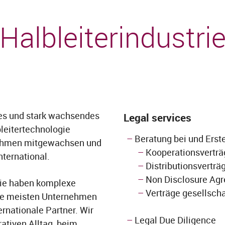
Immobilienrecht
Handel
V
Halbleiterindustri
Prozesse und Schiedsverfahren
Ö
Marken- Muster- und Patentrecht
S
Versicherungsrecht
F
Allgemeine Geschäftsbedingungen
oßes und stark wachsendes
Legal services
leitertechnologie
Beratung bei und Erst
nehmen mitgewachsen und
Kooperationsverträ
nternational.
Distributionsverträ
Non Disclosure Ag
rie haben komplexe
Verträge gesellscha
ie meisten Unternehmen
ernationale Partner. Wir
Legal Due Diligence
ativen Alltag, beim