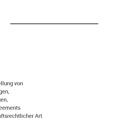
ertragsrecht
e
ffentliches Wirtschaftsrecht
tiftungen und Erbrecht
orderungseintreibung
ellung von
gen,
gen,
reements
ftsrechtlicher Art.