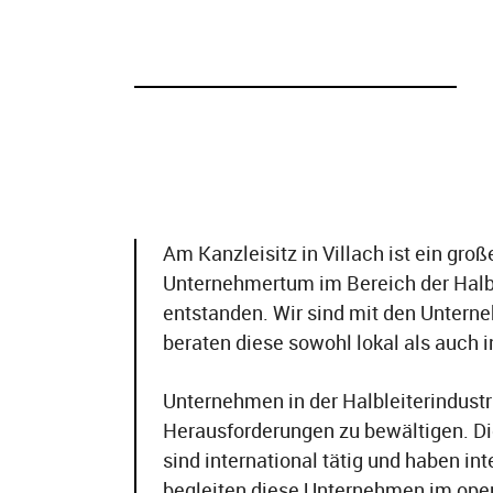
Arbeitsrecht
Start-ups
Kartellrecht / Wettbewerbsrecht
Immaterialgüterrecht und gewerblicher
Rechtschutz
Vertriebsrecht
Compliance-Beratung
Am Kanzleisitz in Villach ist ein gr
Unternehmertum im Bereich der Halb
entstanden. Wir sind mit den Unter
beraten diese sowohl lokal als auch i
Unternehmen in der Halbleiterindust
Herausforderungen zu bewältigen. D
sind international tätig und haben int
begleiten diese Unternehmen im oper